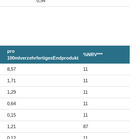
0,54
pro
%NRV***
100mlverzehrfertigesEndprodukt
8,57
11
1,71
11
1,29
11
0,64
11
0,15
11
1,21
87
0,12
11