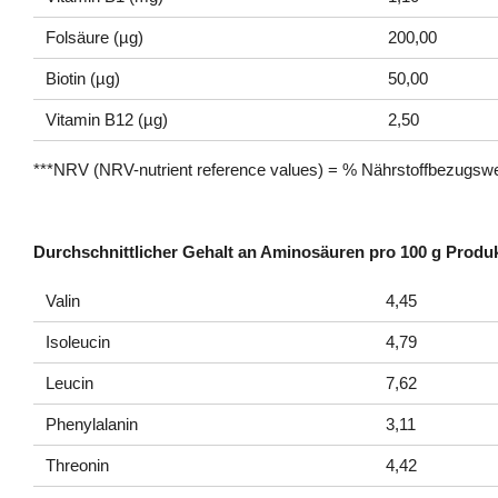
Folsäure (µg)
200,00
Biotin (µg)
50,00
Vitamin B12 (µg)
2,50
***NRV (NRV-nutrient reference values) = % Nährstoffbezugs
Durchschnittlicher Gehalt an Aminosäuren pro 100 g Produk
Valin
4,45
Isoleucin
4,79
Leucin
7,62
Phenylalanin
3,11
Threonin
4,42