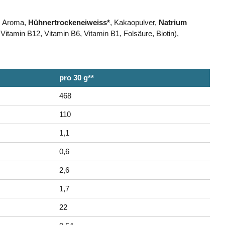
, Aroma,
Hühnertrockeneiweiss*
, Kakaopulver,
Natrium
itamin B12, Vitamin B6, Vitamin B1, Folsäure, Biotin),
pro 30 g**
468
110
1,1
0,6
2,6
1,7
22