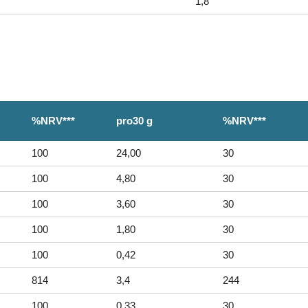
1,8
%NRV***
pro30 g
%NRV***
100
24,00
30
100
4,80
30
100
3,60
30
100
1,80
30
100
0,42
30
814
3,4
244
100
0,33
30