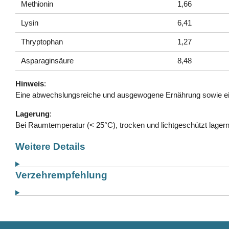
Methionin
1,66
Lysin
6,41
Thryptophan
1,27
Asparaginsäure
8,48
Hinweis
:
Eine abwechslungsreiche und ausgewogene Ernährung sowie ei
Lagerung
:
Bei Raumtemperatur (< 25°C), trocken und lichtgeschützt lager
Weitere Details
Verzehrempfehlung