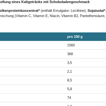
tellung eines Kaltgetränks mit Schokoladengeschmack
olkenproteinkonzentrat*
(enthält Emulgator: Lecithine),
Sojaisolat*
ischung (Vitamin C, Vitamin E, Niacin, Vitamin B2, Pantothensäure, V
pro 100 g
1560
368
3,5
2,1
8,5
5,8
74