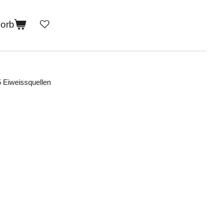
korb
5 Eiweissquellen