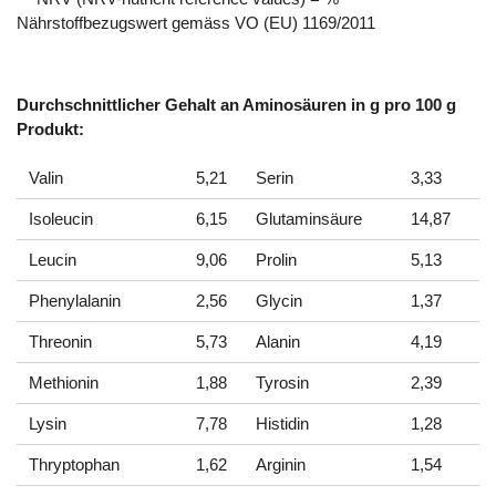
Nährstoffbezugswert gemäss VO (EU) 1169/2011
Durchschnittlicher Gehalt an Aminosäuren in g pro 100 g
Produkt:
Valin
5,21
Serin
3,33
Isoleucin
6,15
Glutaminsäure
14,87
Leucin
9,06
Prolin
5,13
Phenylalanin
2,56
Glycin
1,37
Threonin
5,73
Alanin
4,19
Methionin
1,88
Tyrosin
2,39
Lysin
7,78
Histidin
1,28
Thryptophan
1,62
Arginin
1,54