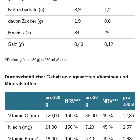
Kohlenhydrate (g)
3,9
1,2
davon Zucker (g)
1,9
0,6
Eiweiss (g)
84
25
Salz (g)
0,40
0,12
**Portionsgrösse (30 g) in 250 ml Wasser
Durchschnittlicher Gehalt an zugesetzten Vitaminen und
Mineralstoffen:
pro100
pro30
pro
NRV***
NRV***
g
g
100mlve
Vitamin C (mg)
120,00
150 %
36,00
45 %
12,86
Niacin (mg)
24,00
150 %
7,20
45 %
2,57
Vitamin E (mg)
18,00
150 %
5,40
45 %
1,93