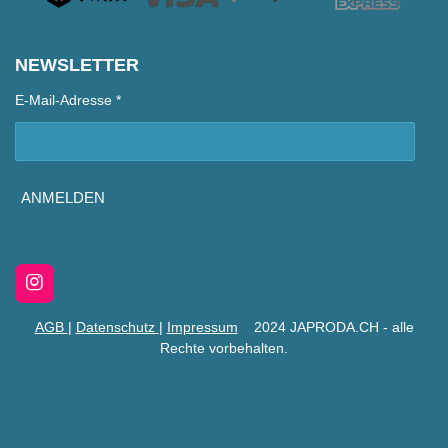
NEWSLETTER
E-Mail-Adresse *
ANMELDEN
I
n
s
AGB
|
Datenschutz
|
Impressum
2024 JAPRODA.CH - alle
t
Rechte vorbehalten.
a
g
r
a
m