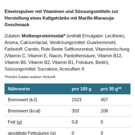
Eiweisspulver mit Vitaminen und Süssungsmitteln zur
Herstellung eines Kaltgetränks mit Marille-Maracuja-
Geschmack
Zutaten:
Molkenproteinisolat*
(enthält Emulgator: Lecithine),
Aroma, Calciumlactat, Verdickungsmittel: Guarkernmehl,
Farbstoff: Carotin, Rote Beete Saftkonzentrat, Vitaminmischung
(Vitamin C, Vitamin E, Niacin, Pantothensäure, Vitamin B12,
Vitamin B6, Vitamin B2, Vitamin B1, Folsäure, Biotin),
Süssungsmittel: Sucralose, Acesulfam K
*Primäre Zutaten anderer Herkunft.
Nährwerte
pro 100 g
pro 30 g**
Brennwert (kJ)
1523
457
Brennwert (kcal)
359
108
Fett (g)
0,8
0
gesättigte Fettsäuren (g)
0
0